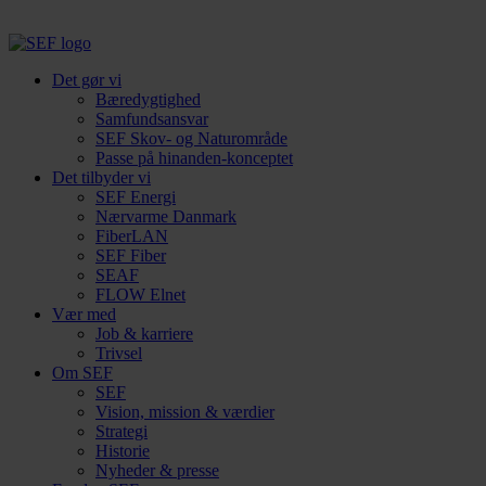
Det gør vi
Bæredygtighed
Samfundsansvar
SEF Skov- og Naturområde
Passe på hinanden-konceptet
Det tilbyder vi
SEF Energi
Nærvarme Danmark
FiberLAN
SEF Fiber
SEAF
FLOW Elnet
Vær med
Job & karriere
Trivsel
Om SEF
SEF
Vision, mission & værdier
Strategi
Historie
Nyheder & presse