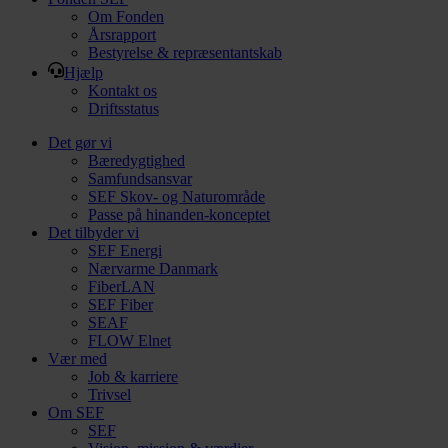
Om Fonden
Årsrapport
Bestyrelse & repræsentantskab
Hjælp
Kontakt os
Driftsstatus
Det gør vi
Bæredygtighed
Samfundsansvar
SEF Skov- og Naturområde
Passe på hinanden-konceptet
Det tilbyder vi
SEF Energi
Nærvarme Danmark
FiberLAN
SEF Fiber
SEAF
FLOW Elnet
Vær med
Job & karriere
Trivsel
Om SEF
SEF