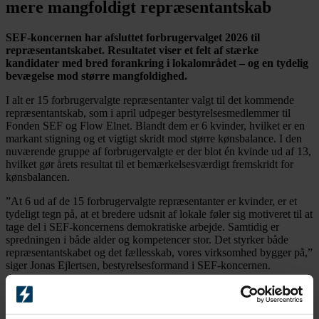
mere mangfoldigt repræsentantskab
SEF-koncernen har afsluttet forbrugervalget 2026 til
repræsentantskabet. Resultatet viser et felt af stærke
kandidater med bred forankring i lokalområdet – og en tydelig
bevægelse mod større mangfoldighed.
I alt er 15 forbrugervalgte repræsentanter valgt til det kommende
repræsentantskab, som i april udpeger bestyrelsesmedlemmer til
Fonden SEF og Flow Elnet. Blandt dem er 6 kvinder, hvilket er en
markant stigning og et vigtigt skridt mod større kønsbalance. I den
nuværende gruppe af forbrugervalgte er der blot én kvinde ud af 13,
hvilket gør årets resultat til et bemærkelsesværdigt fremskridt for
kønsbalancen.
”At 6 ud af de 15 forbrugervalgte repræsentanter er kvinder, er et
tydeligt tegn på, at et bredere udsnit af lokale føler sig motiveret til at
tage del i SEF-koncernens demokratiske arbejde. Samtidig er
spredningen i både alder og kompetencer stor. Det styrker både
repræsentantskabet og det fællesskab, vores virksomhed bygger på,”
siger Jonas Ejlertsen, bestyrelsesformand i SEF-koncernen.
Repræsentantskabet fungerer i en 4-årig periode og har til opgave at
udpege og rådgive bestyrelsen for både Fonden Sydfyns
Elforsyning og Flow Elnet A/S. Som repræsentant fungerer man