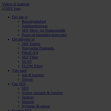
Videre til indhold
Det gør vi
Bæredygtighed
Samfundsansvar
SEF Skov- og Naturområde
Passe på hinanden-konceptet
Det tilbyder vi
SEF Energi
Nærvarme Danmark
FiberLAN
SEF Fiber
SEAF
FLOW Elnet
Vær med
Job & karriere
Trivsel
Om SEF
SEF
Vision, mission & værdier
Strategi
Historie
Nyheder & presse
Fonden SEF